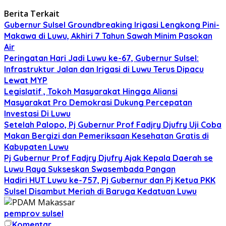
Berita Terkait
Gubernur Sulsel Groundbreaking Irigasi Lengkong Pini-
Makawa di Luwu, Akhiri 7 Tahun Sawah Minim Pasokan
Air
Peringatan Hari Jadi Luwu ke-67, Gubernur Sulsel:
Infrastruktur Jalan dan Irigasi di Luwu Terus Dipacu
Lewat MYP
Legislatif , Tokoh Masyarakat Hingga Aliansi
Masyarakat Pro Demokrasi Dukung Percepatan
Investasi Di Luwu
Setelah Palopo, Pj Gubernur Prof Fadjry Djufry Uji Coba
Makan Bergizi dan Pemeriksaan Kesehatan Gratis di
Kabupaten Luwu
Pj Gubernur Prof Fadjry Djufry Ajak Kepala Daerah se
Luwu Raya Sukseskan Swasembada Pangan
Hadiri HUT Luwu ke-757, Pj Gubernur dan Pj Ketua PKK
Sulsel Disambut Meriah di Baruga Kedatuan Luwu
pemprov sulsel
Komentar