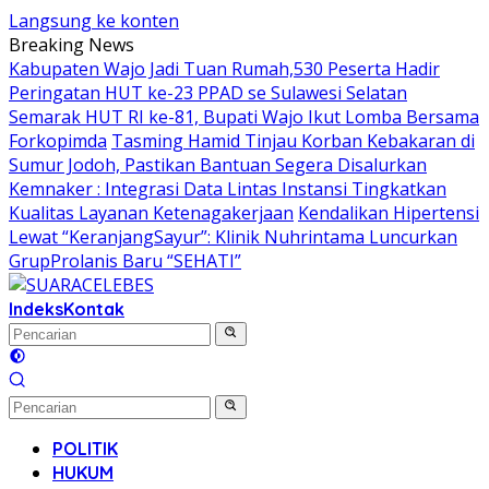
Langsung ke konten
Breaking News
Kabupaten Wajo Jadi Tuan Rumah,530 Peserta Hadir
Peringatan HUT ke-23 PPAD se Sulawesi Selatan
Semarak HUT RI ke-81, Bupati Wajo Ikut Lomba Bersama
Forkopimda
Tasming Hamid Tinjau Korban Kebakaran di
Sumur Jodoh, Pastikan Bantuan Segera Disalurkan
Kemnaker : Integrasi Data Lintas Instansi Tingkatkan
Kualitas Layanan Ketenagakerjaan
Kendalikan Hipertensi
Lewat “KeranjangSayur”: Klinik Nuhrintama Luncurkan
GrupProlanis Baru “SEHATI”
Indeks
Kontak
POLITIK
HUKUM