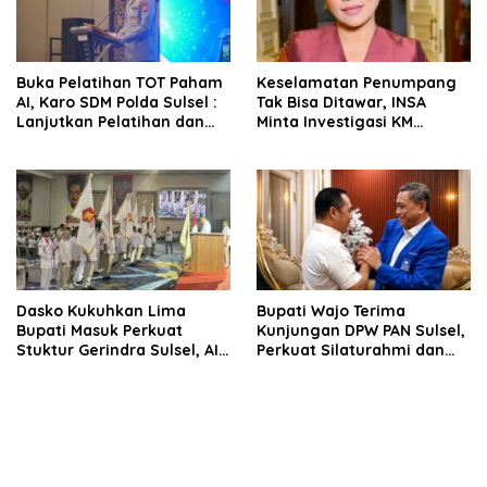
Buka Pelatihan TOT Paham
Keselamatan Penumpang
AI, Karo SDM Polda Sulsel :
Tak Bisa Ditawar, INSA
Lanjutkan Pelatihan dan
Minta Investigasi KM
Edukasi Terhadap Pelajar di
Mutiara Sentosa II Objektif
Seluruh Wilayah Saudara
Dasko Kukuhkan Lima
Bupati Wajo Terima
Bupati Masuk Perkuat
Kunjungan DPW PAN Sulsel,
Stuktur Gerindra Sulsel, AIA
Perkuat Silaturahmi dan
Targetkan Konsolidasi
Sinergi Pembangunan
hingga Tingkat TPS
Daerah