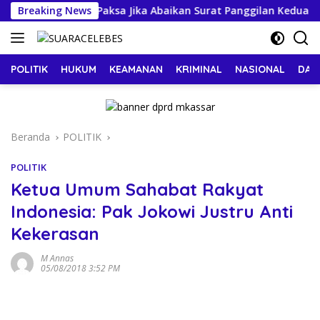
Langsung
ncam Dijemput Paksa Jika Abaikan Surat Panggilan Kedua Penyi
Breaking News
ke
konten
POLITIK
HUKUM
KEAMANAN
KRIMINAL
NASIONAL
DAE
Beranda
POLITIK
POLITIK
Ketua Umum Sahabat Rakyat
Indonesia: Pak Jokowi Justru Anti
Kekerasan
M Annas
05/08/2018 3:52 PM