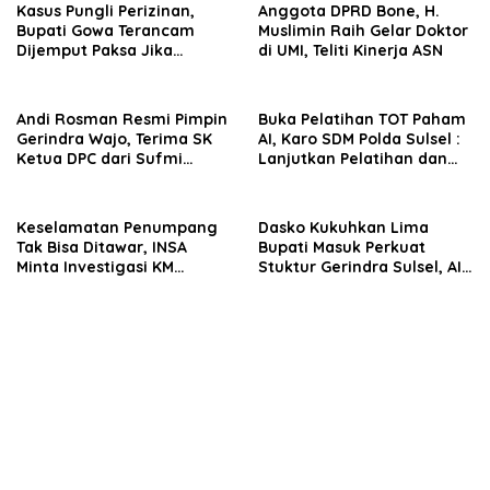
Kasus Pungli Perizinan,
Anggota DPRD Bone, H.
Bupati Gowa Terancam
Muslimin Raih Gelar Doktor
Dijemput Paksa Jika
di UMI, Teliti Kinerja ASN
Abaikan Surat Panggilan
Kedua Penyidik
Andi Rosman Resmi Pimpin
Buka Pelatihan TOT Paham
Gerindra Wajo, Terima SK
AI, Karo SDM Polda Sulsel :
Ketua DPC dari Sufmi
Lanjutkan Pelatihan dan
Dasco Ahmad
Edukasi Terhadap Pelajar di
Seluruh Wilayah Saudara
Keselamatan Penumpang
Dasko Kukuhkan Lima
Tak Bisa Ditawar, INSA
Bupati Masuk Perkuat
Minta Investigasi KM
Stuktur Gerindra Sulsel, AIA
Mutiara Sentosa II Objektif
Targetkan Konsolidasi
hingga Tingkat TPS