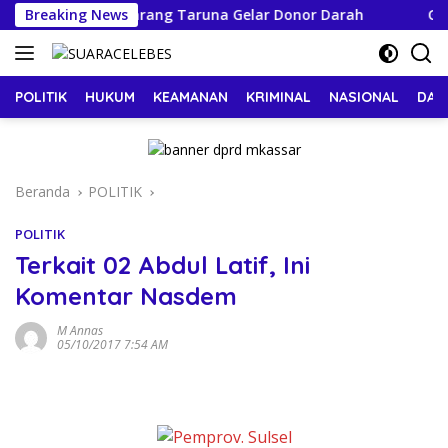
Langsung
Makassar dan Karang Taruna Gelar Donor Darah
Breaking News
Guber
ke
konten
POLITIK
HUKUM
KEAMANAN
KRIMINAL
NASIONAL
DAE
Beranda
POLITIK
POLITIK
Terkait 02 Abdul Latif, Ini
Komentar Nasdem
M Annas
05/10/2017 7:54 AM