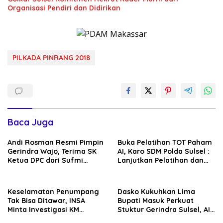
Organisasi Pendiri dan Didirikan
PILKADA PINRANG 2018
Baca Juga
Andi Rosman Resmi Pimpin
Buka Pelatihan TOT Paham
Gerindra Wajo, Terima SK
AI, Karo SDM Polda Sulsel :
Ketua DPC dari Sufmi
Lanjutkan Pelatihan dan
Dasco Ahmad
Edukasi Terhadap Pelajar di
Seluruh Wilayah Saudara
Keselamatan Penumpang
Dasko Kukuhkan Lima
Tak Bisa Ditawar, INSA
Bupati Masuk Perkuat
Minta Investigasi KM
Stuktur Gerindra Sulsel, AIA
Mutiara Sentosa II Objektif
Targetkan Konsolidasi