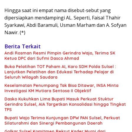
Hingga saat ini empat nama disebut-sebut yang
dipersiapkan mendampingi AL. Seperti, Faisal Thahir
Syarkawi, Abdi Baramuli, Usman Marham dan A. Sofyan
Nawir. (*)
Berita Terkait
Andi Rosman Resmi Pimpin Gerindra Wajo, Terima SK
Ketua DPC dari Sufmi Dasco Ahmad
Buka Pelatihan TOT Paham AI, Karo SDM Polda Sulsel :
Lanjutkan Pelatihan dan Edukasi Terhadap Pelajar di
Seluruh Wilayah Saudara
Keselamatan Penumpang Tak Bisa Ditawar, INSA Minta
Investigasi KM Mutiara Sentosa II Objektif
Dasko Kukuhkan Lima Bupati Masuk Perkuat Stuktur
Gerindra Sulsel, AIA Targetkan Konsolidasi hingga Tingkat
TPS
Bupati Wajo Terima Kunjungan DPW PAN Sulsel, Perkuat
Silaturahmi dan Sinergi Pembangunan Daerah
Golkar Sulsel Komitmen Rekrut Kader Murni dari