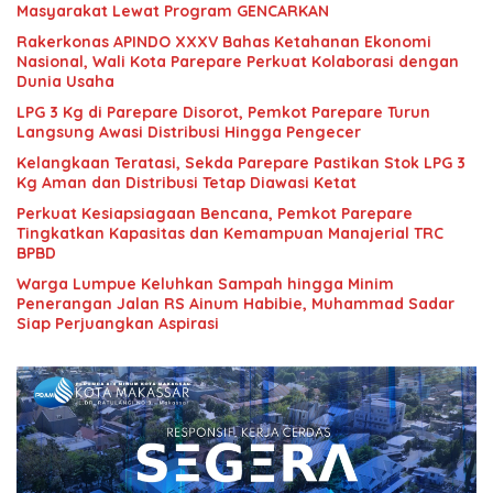
Masyarakat Lewat Program GENCARKAN
Rakerkonas APINDO XXXV Bahas Ketahanan Ekonomi
Nasional, Wali Kota Parepare Perkuat Kolaborasi dengan
Dunia Usaha
LPG 3 Kg di Parepare Disorot, Pemkot Parepare Turun
Langsung Awasi Distribusi Hingga Pengecer
Kelangkaan Teratasi, Sekda Parepare Pastikan Stok LPG 3
Kg Aman dan Distribusi Tetap Diawasi Ketat
Perkuat Kesiapsiagaan Bencana, Pemkot Parepare
Tingkatkan Kapasitas dan Kemampuan Manajerial TRC
BPBD
Warga Lumpue Keluhkan Sampah hingga Minim
Penerangan Jalan RS Ainum Habibie, Muhammad Sadar
Siap Perjuangkan Aspirasi