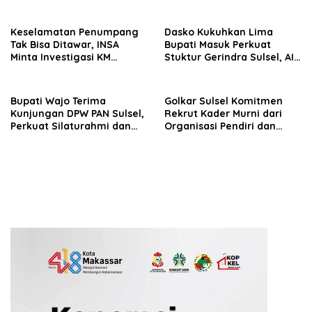
Dasco Ahmad
Keselamatan Penumpang
Dasko Kukuhkan Lima
Tak Bisa Ditawar, INSA
Bupati Masuk Perkuat
Minta Investigasi KM
Stuktur Gerindra Sulsel, AIA
Mutiara Sentosa II Objektif
Targetkan Konsolidasi
hingga Tingkat TPS
Bupati Wajo Terima
Golkar Sulsel Komitmen
Kunjungan DPW PAN Sulsel,
Rekrut Kader Murni dari
Perkuat Silaturahmi dan
Organisasi Pendiri dan
Sinergi Pembangunan
Didirikan
Daerah