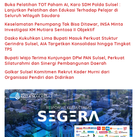
Buka Pelatihan TOT Paham AI, Karo SDM Polda Sulsel :
Lanjutkan Pelatihan dan Edukasi Terhadap Pelajar di
Seluruh Wilayah Saudara
Keselamatan Penumpang Tak Bisa Ditawar, INSA Minta
Investigasi KM Mutiara Sentosa II Objektif
Dasko Kukuhkan Lima Bupati Masuk Perkuat Stuktur
Gerindra Sulsel, AIA Targetkan Konsolidasi hingga Tingkat
TPS
Bupati Wajo Terima Kunjungan DPW PAN Sulsel, Perkuat
Silaturahmi dan Sinergi Pembangunan Daerah
Golkar Sulsel Komitmen Rekrut Kader Murni dari
Organisasi Pendiri dan Didirikan