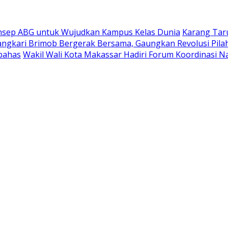
nsep ABG untuk Wujudkan Kampus Kelas Dunia
Karang Taru
gkari Brimob Bergerak Bersama, Gaungkan Revolusi Pila
ibahas
Wakil Wali Kota Makassar Hadiri Forum Koordinasi N