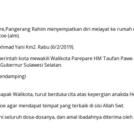
e,Pangerang Rahim menyempatkan diri melayat ke rumah 
oe (alm).
Ahmad Yani Km2. Rabu (6/2/2019).
merintah kota mewakili Walikota Parepare HM Taufan Pawe
 Gubernur Sulawesi Selatan.
mendampingi
bapak Walikota, turut berduka cita atas kepergian anakda 
gar mendapat tempat yang terbaik di sisi Allah Swt.
eluruh dosa-dosanya, dan amal ibadahnya diterima oleh Al