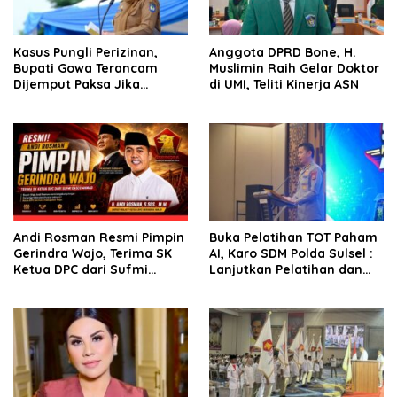
Kasus Pungli Perizinan,
Anggota DPRD Bone, H.
Bupati Gowa Terancam
Muslimin Raih Gelar Doktor
Dijemput Paksa Jika
di UMI, Teliti Kinerja ASN
Abaikan Surat Panggilan
Kedua Penyidik
Andi Rosman Resmi Pimpin
Buka Pelatihan TOT Paham
Gerindra Wajo, Terima SK
AI, Karo SDM Polda Sulsel :
Ketua DPC dari Sufmi
Lanjutkan Pelatihan dan
Dasco Ahmad
Edukasi Terhadap Pelajar di
Seluruh Wilayah Saudara