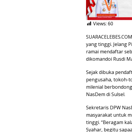
Views:
60
SUARACELEBES.COM, 
yang tinggi. Jelang 
ramai mendaftar sebag
dikomandoi Rusdi Ma
Sejak dibuka pendafta
pengusaha, tokoh-t
milenial berbondon
NasDem di Sulsel.
Sekretaris DPW NasD
masyarakat untuk m
tinggi. “Beragam ka
Syahar, begitu sapa