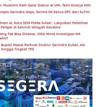
 Muslimin Raih Gelar Doktor di UMI, Teliti Kinerja ASN
mpin Gerindra Wajo, Terima SK Ketua DPC dari Sufmi
ham AI, Karo SDM Polda Sulsel : Lanjutkan Pelatihan
 Pelajar di Seluruh Wilayah Saudara
g Tak Bisa Ditawar, INSA Minta Investigasi KM
ektif
upati Masuk Perkuat Stuktur Gerindra Sulsel, AIA
i hingga Tingkat TPS