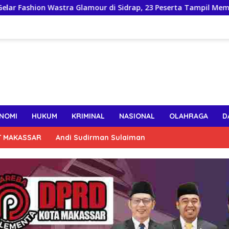
ra Glamour di Sidrap, 23 Peserta Tampil Memukau, Bupati Syahar
NOMI
HUKUM
KRIMINAL
NASIONAL
OLAHRAGA
D
T MAKASSAR
Andi Sudirman Sulaiman