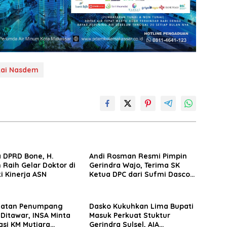
tai Nasdem
 DPRD Bone, H.
Andi Rosman Resmi Pimpin
 Raih Gelar Doktor di
Gerindra Wajo, Terima SK
ti Kinerja ASN
Ketua DPC dari Sufmi Dasco
Ahmad
matan Penumpang
Dasko Kukuhkan Lima Bupati
 Ditawar, INSA Minta
Masuk Perkuat Stuktur
asi KM Mutiara
Gerindra Sulsel, AIA