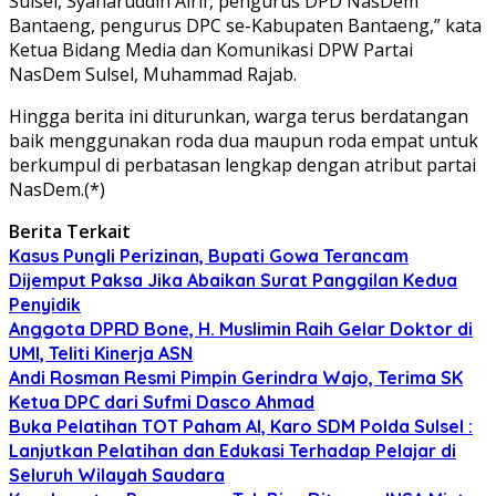
Sulsel, Syaharuddin Alrif, pengurus DPD NasDem
Bantaeng, pengurus DPC se-Kabupaten Bantaeng,” kata
Ketua Bidang Media dan Komunikasi DPW Partai
NasDem Sulsel, Muhammad Rajab.
Hingga berita ini diturunkan, warga terus berdatangan
baik menggunakan roda dua maupun roda empat untuk
berkumpul di perbatasan lengkap dengan atribut partai
NasDem.(*)
Berita Terkait
Kasus Pungli Perizinan, Bupati Gowa Terancam
Dijemput Paksa Jika Abaikan Surat Panggilan Kedua
Penyidik
Anggota DPRD Bone, H. Muslimin Raih Gelar Doktor di
UMI, Teliti Kinerja ASN
Andi Rosman Resmi Pimpin Gerindra Wajo, Terima SK
Ketua DPC dari Sufmi Dasco Ahmad
Buka Pelatihan TOT Paham AI, Karo SDM Polda Sulsel :
Lanjutkan Pelatihan dan Edukasi Terhadap Pelajar di
Seluruh Wilayah Saudara