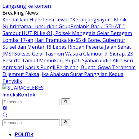
Langsung ke konten
Breaking News
Kendalikan Hipertensi Lewat “KeranjangSayur”: Klinik
Nuhrintama Luncurkan GrupProlanis Baru “SEHATI”
Sambut HUT RI ke-81, Polsek Manggala Gelar Beragam
Lomba 17-an
Hari Pramuka ke-65 di Bone, Gubernur
Sulsel dan Mentan RI Lepas Ribuan Peserta Jalan Sehat
JMSI Sukses Gelar Fashion Wastra Glamour di Sidrap, 23
Peserta Tampil Memukau, Bupati Syaharuudin Alrif Beri
Apresiasi
Kasus Pungli Perizinan, Bupati Gowa Terancam
Dijemput Paksa Jika Abaikan Surat Panggilan Kedua
Penyidik
Indeks
Kontak
POLITIK