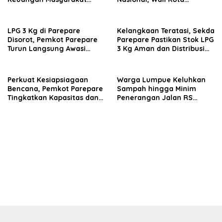
Lewat Program GENCARKAN
Parepare Perkuat
Kolaborasi dengan Dunia
Usaha
LPG 3 Kg di Parepare
Kelangkaan Teratasi, Sekda
Disorot, Pemkot Parepare
Parepare Pastikan Stok LPG
Turun Langsung Awasi
3 Kg Aman dan Distribusi
Distribusi Hingga Pengecer
Tetap Diawasi Ketat
Perkuat Kesiapsiagaan
Warga Lumpue Keluhkan
Bencana, Pemkot Parepare
Sampah hingga Minim
Tingkatkan Kapasitas dan
Penerangan Jalan RS
Kemampuan Manajerial
Ainum Habibie, Muhammad
TRC BPBD
Sadar Siap Perjuangkan
Aspirasi