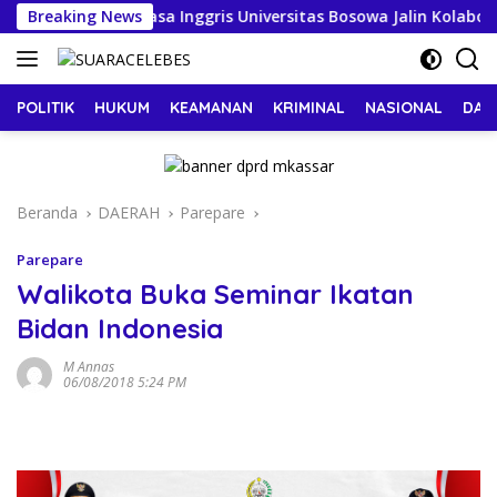
Langsung
endidikan Bahasa Inggris Universitas Bosowa Jalin Kolaborasi 
Breaking News
ke
konten
POLITIK
HUKUM
KEAMANAN
KRIMINAL
NASIONAL
DAE
Beranda
DAERAH
Parepare
Parepare
Walikota Buka Seminar Ikatan
Bidan Indonesia
M Annas
06/08/2018 5:24 PM