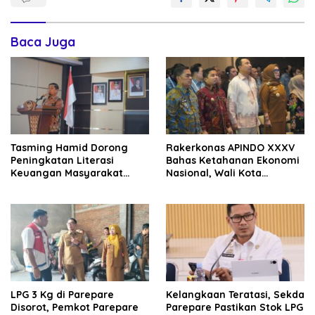
Baca Juga
Tasming Hamid Dorong
Rakerkonas APINDO XXXV
Peningkatan Literasi
Bahas Ketahanan Ekonomi
Keuangan Masyarakat
Nasional, Wali Kota
Lewat Program GENCARKAN
Parepare Perkuat
Kolaborasi dengan Dunia
Usaha
LPG 3 Kg di Parepare
Kelangkaan Teratasi, Sekda
Disorot, Pemkot Parepare
Parepare Pastikan Stok LPG