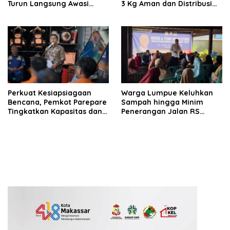
Turun Langsung Awasi
3 Kg Aman dan Distribusi
Distribusi Hingga Pengecer
Tetap Diawasi Ketat
Perkuat Kesiapsiagaan
Warga Lumpue Keluhkan
Bencana, Pemkot Parepare
Sampah hingga Minim
Tingkatkan Kapasitas dan
Penerangan Jalan RS
Kemampuan Manajerial
Ainum Habibie, Muhammad
TRC BPBD
Sadar Siap Perjuangkan
Aspirasi