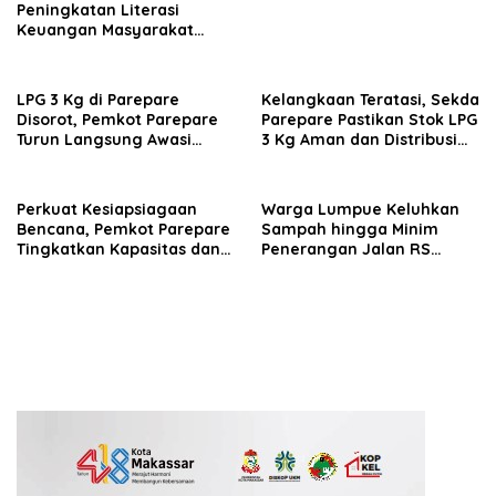
Peningkatan Literasi
Keuangan Masyarakat
Lewat Program GENCARKAN
LPG 3 Kg di Parepare
Kelangkaan Teratasi, Sekda
Disorot, Pemkot Parepare
Parepare Pastikan Stok LPG
Turun Langsung Awasi
3 Kg Aman dan Distribusi
Distribusi Hingga Pengecer
Tetap Diawasi Ketat
Perkuat Kesiapsiagaan
Warga Lumpue Keluhkan
Bencana, Pemkot Parepare
Sampah hingga Minim
Tingkatkan Kapasitas dan
Penerangan Jalan RS
Kemampuan Manajerial
Ainum Habibie, Muhammad
TRC BPBD
Sadar Siap Perjuangkan
Aspirasi