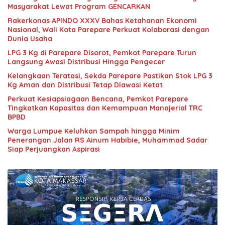
Masyarakat Lewat Program GENCARKAN
Rakerkonas APINDO XXXV Bahas Ketahanan Ekonomi
Nasional, Wali Kota Parepare Perkuat Kolaborasi dengan
Dunia Usaha
LPG 3 Kg di Parepare Disorot, Pemkot Parepare Turun
Langsung Awasi Distribusi Hingga Pengecer
Kelangkaan Teratasi, Sekda Parepare Pastikan Stok LPG 3
Kg Aman dan Distribusi Tetap Diawasi Ketat
Perkuat Kesiapsiagaan Bencana, Pemkot Parepare
Tingkatkan Kapasitas dan Kemampuan Manajerial TRC
BPBD
Warga Lumpue Keluhkan Sampah hingga Minim
Penerangan Jalan RS Ainum Habibie, Muhammad Sadar
Siap Perjuangkan Aspirasi