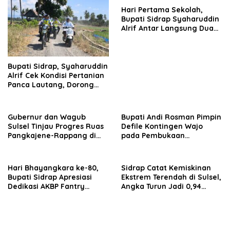
Hari Pertama Sekolah,
Bupati Sidrap Syaharuddin
Alrif Antar Langsung Dua
Anaknya
Bupati Sidrap, Syaharuddin
Alrif Cek Kondisi Pertanian
Panca Lautang, Dorong
Pemanfaatan Air Danau
Sidenreng
Gubernur dan Wagub
Bupati Andi Rosman Pimpin
Sulsel Tinjau Progres Ruas
Defile Kontingen Wajo
Pangkajene-Rappang di
pada Pembukaan
Sidrap, Targetkan Segera
Porsenijar PGRI Sulsel 2026
Rampung untuk Dukung
Ekonomi Warga
Hari Bhayangkara ke-80,
Sidrap Catat Kemiskinan
Bupati Sidrap Apresiasi
Ekstrem Terendah di Sulsel,
Dedikasi AKBP Fantry
Angka Turun Jadi 0,94
Taherong
Persen