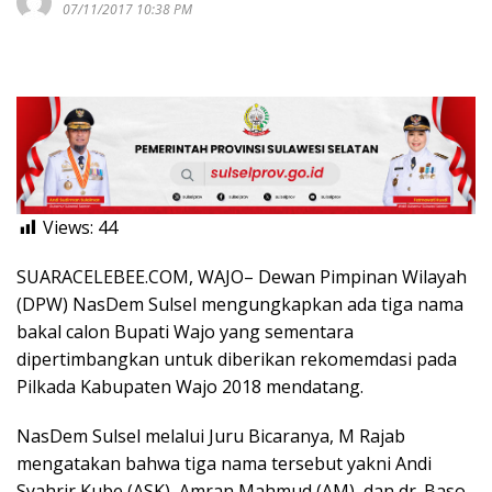
07/11/2017 10:38 PM
Views:
44
SUARACELEBEE.COM, WAJO– Dewan Pimpinan Wilayah
(DPW) NasDem Sulsel mengungkapkan ada tiga nama
bakal calon Bupati Wajo yang sementara
dipertimbangkan untuk diberikan rekomemdasi pada
Pilkada Kabupaten Wajo 2018 mendatang.
NasDem Sulsel melalui Juru Bicaranya, M Rajab
mengatakan bahwa tiga nama tersebut yakni Andi
Syahrir Kube (ASK), Amran Mahmud (AM), dan dr. Baso.