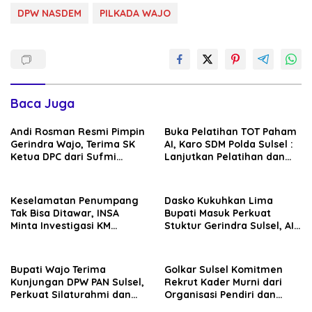
DPW NASDEM
PILKADA WAJO
Baca Juga
Andi Rosman Resmi Pimpin
Buka Pelatihan TOT Paham
Gerindra Wajo, Terima SK
AI, Karo SDM Polda Sulsel :
Ketua DPC dari Sufmi
Lanjutkan Pelatihan dan
Dasco Ahmad
Edukasi Terhadap Pelajar di
Seluruh Wilayah Saudara
Keselamatan Penumpang
Dasko Kukuhkan Lima
Tak Bisa Ditawar, INSA
Bupati Masuk Perkuat
Minta Investigasi KM
Stuktur Gerindra Sulsel, AIA
Mutiara Sentosa II Objektif
Targetkan Konsolidasi
hingga Tingkat TPS
Bupati Wajo Terima
Golkar Sulsel Komitmen
Kunjungan DPW PAN Sulsel,
Rekrut Kader Murni dari
Perkuat Silaturahmi dan
Organisasi Pendiri dan
Sinergi Pembangunan
Didirikan