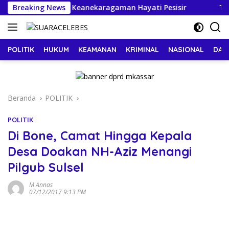
Langsung
Kepulauan Jaga Keanekaragaman Hayati Pesisir
Breaking News
Tasmi
ke
konten
POLITIK
HUKUM
KEAMANAN
KRIMINAL
NASIONAL
DAE
Beranda
POLITIK
POLITIK
Di Bone, Camat Hingga Kepala
Desa Doakan NH-Aziz Menangi
Pilgub Sulsel
M Annas
07/12/2017 9:13 PM