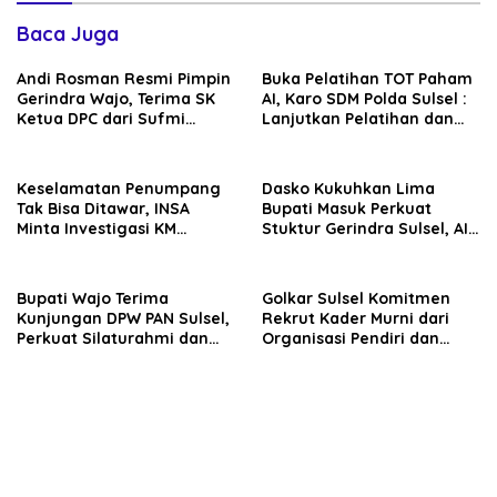
Baca Juga
Andi Rosman Resmi Pimpin
Buka Pelatihan TOT Paham
Gerindra Wajo, Terima SK
AI, Karo SDM Polda Sulsel :
Ketua DPC dari Sufmi
Lanjutkan Pelatihan dan
Dasco Ahmad
Edukasi Terhadap Pelajar di
Seluruh Wilayah Saudara
Keselamatan Penumpang
Dasko Kukuhkan Lima
Tak Bisa Ditawar, INSA
Bupati Masuk Perkuat
Minta Investigasi KM
Stuktur Gerindra Sulsel, AIA
Mutiara Sentosa II Objektif
Targetkan Konsolidasi
hingga Tingkat TPS
Bupati Wajo Terima
Golkar Sulsel Komitmen
Kunjungan DPW PAN Sulsel,
Rekrut Kader Murni dari
Perkuat Silaturahmi dan
Organisasi Pendiri dan
Sinergi Pembangunan
Didirikan
Daerah