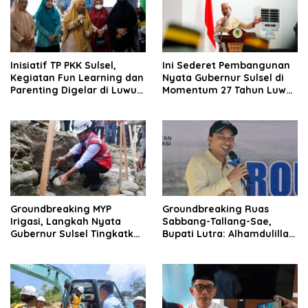
Inisiatif TP PKK Sulsel,
Ini Sederet Pembangunan
Kegiatan Fun Learning dan
Nyata Gubernur Sulsel di
Parenting Digelar di Luwu
Momentum 27 Tahun Luwu
Utara
Utara
Groundbreaking MYP
Groundbreaking Ruas
Irigasi, Langkah Nyata
Sabbang-Tallang-Sae,
Gubernur Sulsel Tingkatkan
Bupati Lutra: Alhamdulillah
Kesejahteraan Petani Luw
Ini Langkah Strategis
Raya
Gubernur Andi Sudirman