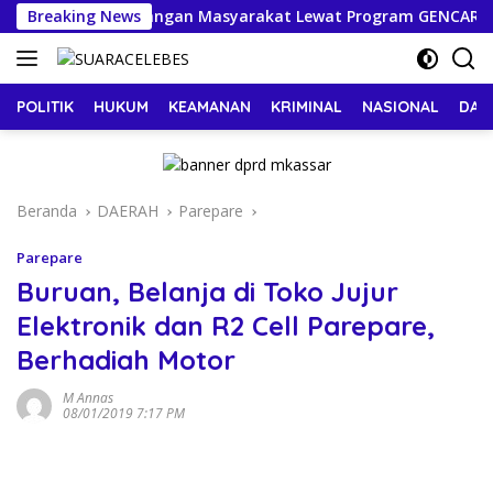
Langsung
tan Literasi Keuangan Masyarakat Lewat Program GENCARKAN
Breaking News
ke
konten
POLITIK
HUKUM
KEAMANAN
KRIMINAL
NASIONAL
DAE
Beranda
DAERAH
Parepare
Parepare
Buruan, Belanja di Toko Jujur
Elektronik dan R2 Cell Parepare,
Berhadiah Motor
M Annas
08/01/2019 7:17 PM