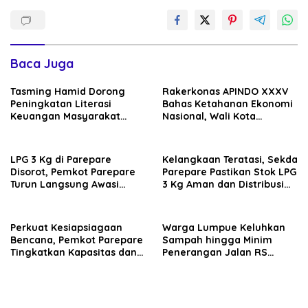
Baca Juga
Tasming Hamid Dorong
Rakerkonas APINDO XXXV
Peningkatan Literasi
Bahas Ketahanan Ekonomi
Keuangan Masyarakat
Nasional, Wali Kota
Lewat Program GENCARKAN
Parepare Perkuat
Kolaborasi dengan Dunia
Usaha
LPG 3 Kg di Parepare
Kelangkaan Teratasi, Sekda
Disorot, Pemkot Parepare
Parepare Pastikan Stok LPG
Turun Langsung Awasi
3 Kg Aman dan Distribusi
Distribusi Hingga Pengecer
Tetap Diawasi Ketat
Perkuat Kesiapsiagaan
Warga Lumpue Keluhkan
Bencana, Pemkot Parepare
Sampah hingga Minim
Tingkatkan Kapasitas dan
Penerangan Jalan RS
Kemampuan Manajerial
Ainum Habibie, Muhammad
TRC BPBD
Sadar Siap Perjuangkan
Aspirasi