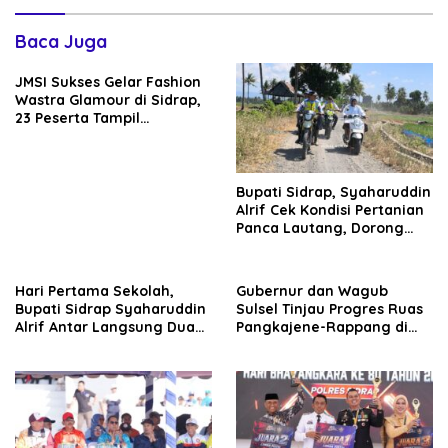
Baca Juga
JMSI Sukses Gelar Fashion
Wastra Glamour di Sidrap,
23 Peserta Tampil
Memukau, Bupati
Syaharuudin Alrif Beri
Apresiasi
Bupati Sidrap, Syaharuddin
Alrif Cek Kondisi Pertanian
Panca Lautang, Dorong
Pemanfaatan Air Danau
Sidenreng
Hari Pertama Sekolah,
Gubernur dan Wagub
Bupati Sidrap Syaharuddin
Sulsel Tinjau Progres Ruas
Alrif Antar Langsung Dua
Pangkajene-Rappang di
Anaknya
Sidrap, Targetkan Segera
Rampung untuk Dukung
Ekonomi Warga