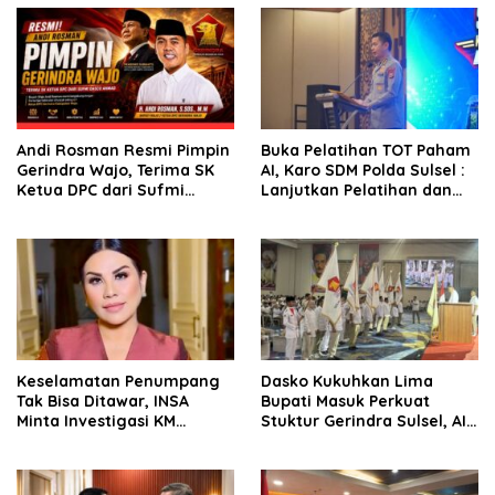
Andi Rosman Resmi Pimpin
Buka Pelatihan TOT Paham
Gerindra Wajo, Terima SK
AI, Karo SDM Polda Sulsel :
Ketua DPC dari Sufmi
Lanjutkan Pelatihan dan
Dasco Ahmad
Edukasi Terhadap Pelajar di
Seluruh Wilayah Saudara
Keselamatan Penumpang
Dasko Kukuhkan Lima
Tak Bisa Ditawar, INSA
Bupati Masuk Perkuat
Minta Investigasi KM
Stuktur Gerindra Sulsel, AIA
Mutiara Sentosa II Objektif
Targetkan Konsolidasi
hingga Tingkat TPS