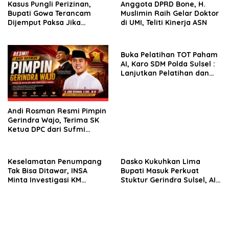
Kasus Pungli Perizinan,
Anggota DPRD Bone, H.
Bupati Gowa Terancam
Muslimin Raih Gelar Doktor
Dijemput Paksa Jika
di UMI, Teliti Kinerja ASN
Abaikan Surat Panggilan
Kedua Penyidik
Buka Pelatihan TOT Paham
AI, Karo SDM Polda Sulsel :
Lanjutkan Pelatihan dan
Edukasi Terhadap Pelajar di
Seluruh Wilayah Saudara
Andi Rosman Resmi Pimpin
Gerindra Wajo, Terima SK
Ketua DPC dari Sufmi
Dasco Ahmad
Keselamatan Penumpang
Dasko Kukuhkan Lima
Tak Bisa Ditawar, INSA
Bupati Masuk Perkuat
Minta Investigasi KM
Stuktur Gerindra Sulsel, AIA
Mutiara Sentosa II Objektif
Targetkan Konsolidasi
hingga Tingkat TPS