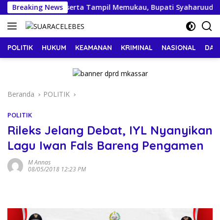
Langsung
i Sidrap, 23 Peserta Tampil Memukau, Bupati Syaharuudin Alrif 
Breaking News
ke
konten
POLITIK
HUKUM
KEAMANAN
KRIMINAL
NASIONAL
DAE
Beranda
POLITIK
POLITIK
Rileks Jelang Debat, IYL Nyanyikan
Lagu Iwan Fals Bareng Pengamen
M Annas
08/05/2018 12:23 PM