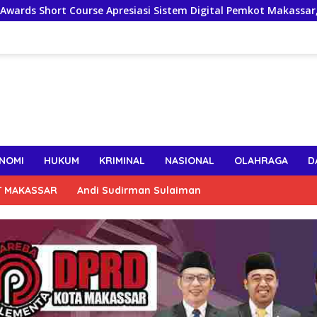
se Apresiasi Sistem Digital Pemkot Makassar, Sebut Lontara+ 
NOMI
HUKUM
KRIMINAL
NASIONAL
OLAHRAGA
D
T MAKASSAR
Andi Sudirman Sulaiman