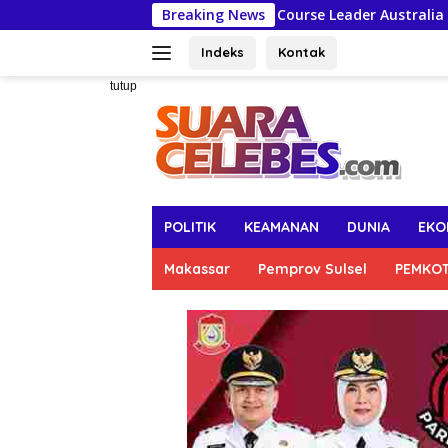
Langsung
Course Leader Australia Awards Short Cour
Breaking News
ke
konten
Indeks
Kontak
tutup
POLITIK
KEAMANAN
DUNIA
EKO
Makassar
Pemprov Sulsel
PEMKO