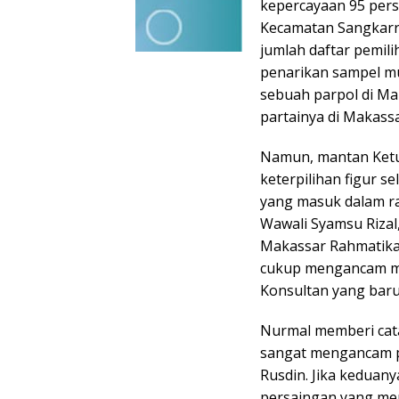
kepercayaan 95 pers
Kecamatan Sangkarra
jumlah daftar pemil
penarikan sampel mul
sebuah parpol di Ma
partainya di Makassa
Namun, mantan Ketu
keterpilihan figur 
yang masuk dalam ra
Wawali Syamsu Rizal
Makassar Rahmatika 
cukup mengancam mes
Konsultan yang baru
Nurmal memberi cata
sangat mengancam po
Rusdin. Jika keduan
persaingan yang men