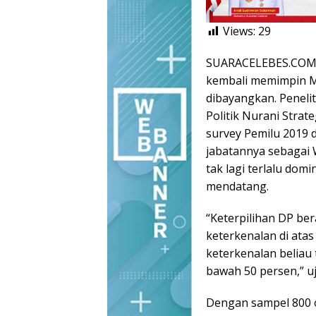
Views:
29
SUARACELEBES.COM,
kembali memimpin M
dibayangkan. Peneli
Politik Nurani Strat
survey Pemilu 2019 
jabatannya sebagai W
tak lagi terlalu do
mendatang.
“Keterpilihan DP ber
keterkenalan di ata
keterkenalan beliau 
bawah 50 persen,” uj
Dengan sampel 800 o