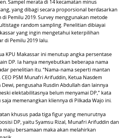
en. Sampel merata di 14 kecamatan minus
ng, yang dibagi secara proporsional berdasarkan
ih di Pemilu 2019. Survey menggunakan metode
tistage random sampling. Penelitian dibiayai
kassar yang ingin mengetahui keterpilihan
r di Pemilu 2019 lalu.
a KPU Makassar ini menutup angka persentase
selain DP. Ia hanya menyebutkan beberapa nama
dar penelitian itu. “Nama-nama seperti mantan
, CEO PSM Munafri Arifuddin, Ketua Nasdem
Dewi, pengusaha Rusdin Abdullah dan lainnya
ki elektabilitasnya belum menyamai DP,” kata
 saja memenangkan kliennya di Pilkada Wajo ini.
tan khusus pada tiga figur yang menurutnya
sisi DP, yaitu Syamsu Rizal, Munafri Arifuddin dan
ya maju bersamaan maka akan melahirkan
arik.