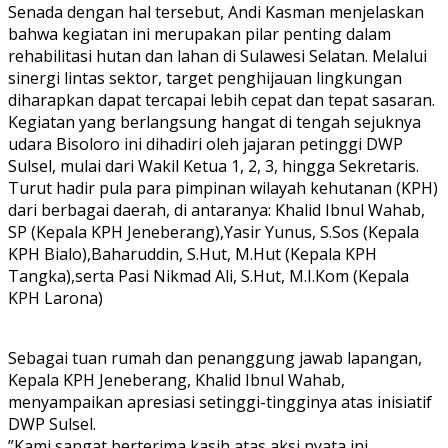
Senada dengan hal tersebut, Andi Kasman menjelaskan
bahwa kegiatan ini merupakan pilar penting dalam
rehabilitasi hutan dan lahan di Sulawesi Selatan. Melalui
sinergi lintas sektor, target penghijauan lingkungan
diharapkan dapat tercapai lebih cepat dan tepat sasaran.
​Kegiatan yang berlangsung hangat di tengah sejuknya
udara Bisoloro ini dihadiri oleh jajaran petinggi DWP
Sulsel, mulai dari Wakil Ketua 1, 2, 3, hingga Sekretaris.
Turut hadir pula para pimpinan wilayah kehutanan (KPH)
dari berbagai daerah, di antaranya: ​Khalid Ibnul Wahab,
SP (Kepala KPH Jeneberang),​Yasir Yunus, S.Sos (Kepala
KPH Bialo),​Baharuddin, S.Hut, M.Hut (Kepala KPH
Tangka),​serta Pasi Nikmad Ali, S.Hut, M.I.Kom (Kepala
KPH Larona)
Sebagai tuan rumah dan penanggung jawab lapangan,
Kepala KPH Jeneberang, Khalid Ibnul Wahab,
menyampaikan apresiasi setinggi-tingginya atas inisiatif
DWP Sulsel.
​”Kami sangat berterima kasih atas aksi nyata ini.