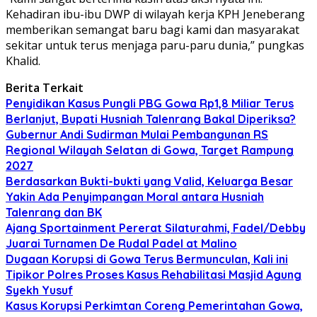
Kehadiran ibu-ibu DWP di wilayah kerja KPH Jeneberang
memberikan semangat baru bagi kami dan masyarakat
sekitar untuk terus menjaga paru-paru dunia,” pungkas
Khalid.
Berita Terkait
Penyidikan Kasus Pungli PBG Gowa Rp1,8 Miliar Terus
Berlanjut, Bupati Husniah Talenrang Bakal Diperiksa?
Gubernur Andi Sudirman Mulai Pembangunan RS
Regional Wilayah Selatan di Gowa, Target Rampung
2027
Berdasarkan Bukti-bukti yang Valid, Keluarga Besar
Yakin Ada Penyimpangan Moral antara Husniah
Talenrang dan BK
Ajang Sportainment Pererat Silaturahmi, Fadel/Debby
Juarai Turnamen De Rudal Padel at Malino
Dugaan Korupsi di Gowa Terus Bermunculan, Kali ini
Tipikor Polres Proses Kasus Rehabilitasi Masjid Agung
Syekh Yusuf
Kasus Korupsi Perkimtan Coreng Pemerintahan Gowa,