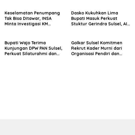
Seluruh Wilayah Saudara
Keselamatan Penumpang
Dasko Kukuhkan Lima
Tak Bisa Ditawar, INSA
Bupati Masuk Perkuat
Minta Investigasi KM
Stuktur Gerindra Sulsel, AIA
Mutiara Sentosa II Objektif
Targetkan Konsolidasi
hingga Tingkat TPS
Bupati Wajo Terima
Golkar Sulsel Komitmen
Kunjungan DPW PAN Sulsel,
Rekrut Kader Murni dari
Perkuat Silaturahmi dan
Organisasi Pendiri dan
Sinergi Pembangunan
Didirikan
Daerah