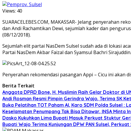
Views:
40
SUARACELEBES.COM, MAKASSAR- Jelang penyerahan rekome
dan Andi Rachamtikan Dewi, sejumlah kader dan pengurus 
(08/12/2018).
Sejumlah elit partai NasDem Sulsel sudah ada di lokasi ac
Partai NasDem Akbar Faizal dan Syamsul Bachri Sirajuddin
Penyerahan rekomendasi pasangan Appi – Cicu ini akan di
Berita Terkait
Anggota DPRD Bone, H. Muslimin Raih Gelar Doktor di UMI,
Andi Rosman Resmi Pimpin Gerindra Wajo, Terima SK Ke
Buka Pelatihan TOT Paham AI, Karo SDM Polda Sulsel : L
Keselamatan Penumpang Tak Bisa Ditawar, INSA Minta Inv
Dasko Kukuhkan Lima Bupati Masuk Perkuat Stuktur Gerin
Bupati Wajo Terima Kunjungan DPW PAN Sulsel, Perkuat