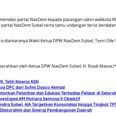
ndasi partai NasDem kepada pasangan calon walikota Mak
partai NasDem Sulsel serta tamu undangan terus berdatang
ara diantaranya Wakil Ketua DPW NasDem Sulsel, Tenri Olle Y
.
serahkan oleh Ketua DPW NasDem Sulsel, H. Rusdi Masse.(*
 Teliti Kinerja ASN
tua DPC dari Sufmi Dasco Ahmad
anjutkan Pelatihan dan Edukasi Terhadap Pelajar di Selur
estigasi KM Mutiara Sentosa II Objektif
dra Sulsel, AIA Targetkan Konsolidasi hingga Tingkat TP
 Silaturahmi dan Sinergi Pembangunan Daerah