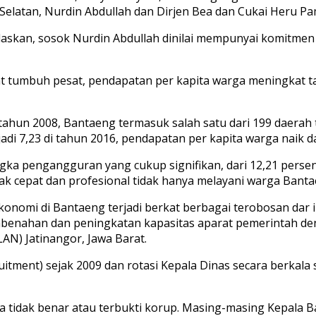
elatan, Nurdin Abdullah dan Dirjen Bea dan Cukai Heru Pa
elaskan, sosok Nurdin Abdullah dinilai mempunyai komitm
umbuh pesat, pendapatan per kapita warga meningkat taja
ahun 2008, Bantaeng termasuk salah satu dari 199 daerah 
di 7,23 di tahun 2016, pendapatan per kapita warga naik dar
ngka pengangguran yang cukup signifikan, dari 12,21 perse
 cepat dan profesional tidak hanya melayani warga Banta
nomi di Bantaeng terjadi berkat berbagai terobosan dar in
enahan dan peningkatan kapasitas aparat pemerintah d
AN) Jatinangor, Jawa Barat.
itment) sejak 2009 dan rotasi Kepala Dinas secara berkala
a tidak benar atau terbukti korup. Masing-masing Kepala 