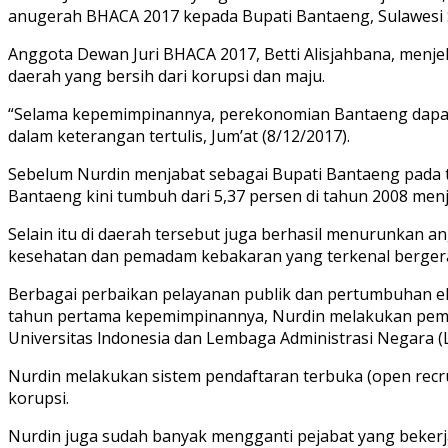
anugerah BHACA 2017 kepada Bupati Bantaeng, Sulawesi S
Anggota Dewan Juri BHACA 2017, Betti Alisjahbana, menj
daerah yang bersih dari korupsi dan maju.
“Selama kepemimpinannya, perekonomian Bantaeng dapat t
dalam keterangan tertulis, Jum’at (8/12/2017).
Sebelum Nurdin menjabat sebagai Bupati Bantaeng pada t
Bantaeng kini tumbuh dari 5,37 persen di tahun 2008 menja
Selain itu di daerah tersebut juga berhasil menurunkan a
kesehatan dan pemadam kebakaran yang terkenal bergerak
Berbagai perbaikan pelayanan publik dan pertumbuhan eko
tahun pertama kepemimpinannya, Nurdin melakukan pemb
Universitas lndonesia dan Lembaga Administrasi Negara (L
Nurdin melakukan sistem pendaftaran terbuka (open recru
korupsi.
Nurdin juga sudah banyak mengganti pejabat yang bekerj