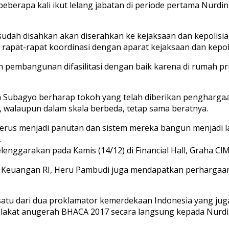
eberapa kali ikut lelang jabatan di periode pertama Nurdin
ah disahkan akan diserahkan ke kejaksaan dan kepolisian
rapat-rapat koordinasi dengan aparat kejaksaan dan kepoli
an pembangunan difasilitasi dengan baik karena di rumah 
 Subagyo berharap tokoh yang telah diberikan penghargaa
 walaupun dalam skala berbeda, tetap sama beratnya.
rus menjadi panutan dan sistem mereka bangun menjadi l
.
nggarakan pada Kamis (14/12) di Financial Hall, Graha ClMB
ian Keuangan RI, Heru Pambudi juga mendapatkan perharga
u dari dua proklamator kemerdekaan Indonesia yang juga
plakat anugerah BHACA 2017 secara langsung kepada Nurdi