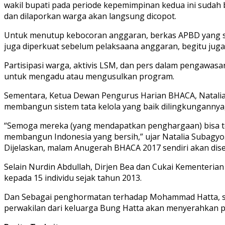
wakil bupati pada periode kepemimpinan kedua ini sudah b
dan dilaporkan warga akan langsung dicopot.
Untuk menutup kebocoran anggaran, berkas APBD yang sud
juga diperkuat sebelum pelaksaana anggaran, begitu juga 
Partisipasi warga, aktivis LSM, dan pers dalam pengawas
untuk mengadu atau mengusulkan program.
Sementara, Ketua Dewan Pengurus Harian BHACA, Natalia
membangun sistem tata kelola yang baik dilingkungannya,
“Semoga mereka (yang mendapatkan penghargaan) bisa te
membangun Indonesia yang bersih,” ujar Natalia Subagyo
Dijelaskan, malam Anugerah BHACA 2017 sendiri akan disele
Selain Nurdin Abdullah, Dirjen Bea dan Cukai Kementer
kepada 15 individu sejak tahun 2013.
Dan Sebagai penghormatan terhadap Mohammad Hatta, sat
perwakilan dari keluarga Bung Hatta akan menyerahkan 