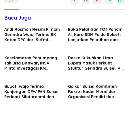
Baca Juga
Andi Rosman Resmi Pimpin
Buka Pelatihan TOT Paham
Gerindra Wajo, Terima SK
AI, Karo SDM Polda Sulsel :
Ketua DPC dari Sufmi
Lanjutkan Pelatihan dan
Dasco Ahmad
Edukasi Terhadap Pelajar di
Seluruh Wilayah Saudara
Keselamatan Penumpang
Dasko Kukuhkan Lima
Tak Bisa Ditawar, INSA
Bupati Masuk Perkuat
Minta Investigasi KM
Stuktur Gerindra Sulsel, AIA
Mutiara Sentosa II Objektif
Targetkan Konsolidasi
hingga Tingkat TPS
Bupati Wajo Terima
Golkar Sulsel Komitmen
Kunjungan DPW PAN Sulsel,
Rekrut Kader Murni dari
Perkuat Silaturahmi dan
Organisasi Pendiri dan
Sinergi Pembangunan
Didirikan
Daerah