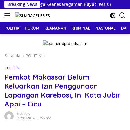
Langsung
kat Kepulauan Jaga Keanekaragaman Hayati Pesisir
Breaking News
T
ke
konten
POLITIK
HUKUM
KEAMANAN
KRIMINAL
NASIONAL
DAE
Beranda
POLITIK
POLITIK
Pemkot Makassar Belum
Keluarkan Izin Penggunaan
Lapangan Karebosi, Ini Kata Jubir
Appi – Cicu
M Annas
09/01/2018 11:55 AM