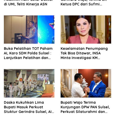
di UMI, Teliti Kinerja ASN
Ketua DPC dari Sufmi
Dasco Ahmad
Buka Pelatihan TOT Paham
Keselamatan Penumpang
AI, Karo SDM Polda Sulsel :
Tak Bisa Ditawar, INSA
Lanjutkan Pelatihan dan
Minta Investigasi KM
Edukasi Terhadap Pelajar di
Mutiara Sentosa II Objektif
Seluruh Wilayah Saudara
Dasko Kukuhkan Lima
Bupati Wajo Terima
Bupati Masuk Perkuat
Kunjungan DPW PAN Sulsel,
Stuktur Gerindra Sulsel, AIA
Perkuat Silaturahmi dan