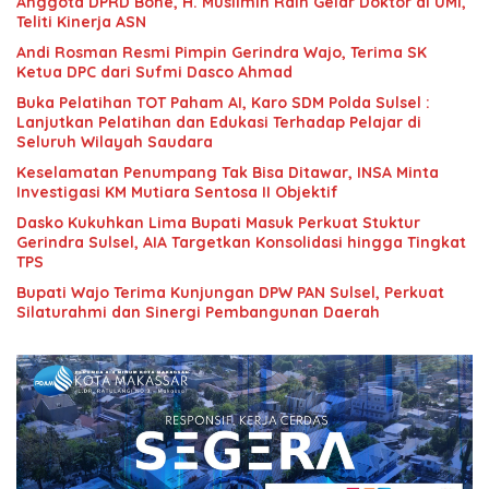
Anggota DPRD Bone, H. Muslimin Raih Gelar Doktor di UMI,
Teliti Kinerja ASN
Andi Rosman Resmi Pimpin Gerindra Wajo, Terima SK
Ketua DPC dari Sufmi Dasco Ahmad
Buka Pelatihan TOT Paham AI, Karo SDM Polda Sulsel :
Lanjutkan Pelatihan dan Edukasi Terhadap Pelajar di
Seluruh Wilayah Saudara
Keselamatan Penumpang Tak Bisa Ditawar, INSA Minta
Investigasi KM Mutiara Sentosa II Objektif
Dasko Kukuhkan Lima Bupati Masuk Perkuat Stuktur
Gerindra Sulsel, AIA Targetkan Konsolidasi hingga Tingkat
TPS
Bupati Wajo Terima Kunjungan DPW PAN Sulsel, Perkuat
Silaturahmi dan Sinergi Pembangunan Daerah