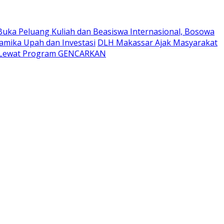
Buka Peluang Kuliah dan Beasiswa Internasional, Bosowa
namika Upah dan Investasi
DLH Makassar Ajak Masyarakat
t Lewat Program GENCARKAN