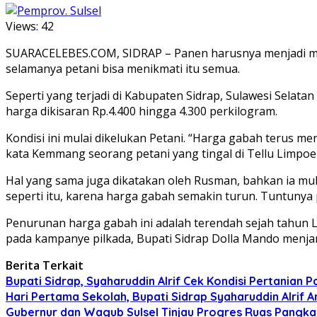
Views:
42
SUARACELEBES.COM, SIDRAP – Panen harusnya menjadi mas
selamanya petani bisa menikmati itu semua.
Seperti yang terjadi di Kabupaten Sidrap, Sulawesi Selata
harga dikisaran Rp.4.400 hingga 4.300 perkilogram.
Kondisi ini mulai dikelukan Petani. “Harga gabah terus m
kata Kemmang seorang petani yang tingal di Tellu Limpoe
Hal yang sama juga dikatakan oleh Rusman, bahkan ia mul
seperti itu, karena harga gabah semakin turun. Tuntunya
Penurunan harga gabah ini adalah terendah sejah tahun La
pada kampanye pilkada, Bupati Sidrap Dolla Mando menjan
Berita Terkait
Bupati Sidrap, Syaharuddin Alrif Cek Kondisi Pertania
Hari Pertama Sekolah, Bupati Sidrap Syaharuddin Alrif
Gubernur dan Wagub Sulsel Tinjau Progres Ruas Pangk