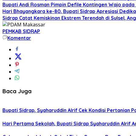
Bupati Andi Rosman Pimpin Defile Kontingen Wajo pada 
Hari Bhayangkara ke-80, Bupati Sidrap Apresiasi Dedik
Sidrap Catat Kemiskinan Ekstrem Terendah di Sulsel, Ang
PEMKAB SIDRAP
Komentar
Baca Juga
Bupati Sidrap, Syaharuddin Alrif Cek Kondisi Pertania
Hari Pertama Sekolah, Bupati Sidrap Syaharuddin Alrif