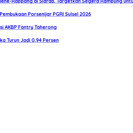
ajene-Rappang di Sidrap, Targetkan Segera Rampung un
Pembukaan Porsenijar PGRI Sulsel 2026
asi AKBP Fantry Taherong
ka Turun Jadi 0,94 Persen