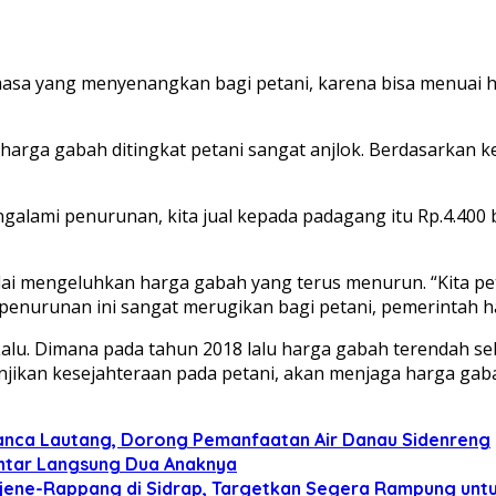
a yang menyenangkan bagi petani, karena bisa menuai has
n harga gabah ditingkat petani sangat anjlok. Berdasarkan k
engalami penurunan, kita jual kepada padagang itu Rp.4.40
ai mengeluhkan harga gabah yang terus menurun. “Kita peta
 penurunan ini sangat merugikan bagi petani, pemerintah 
lu. Dimana pada tahun 2018 lalu harga gabah terendah sebes
jikan kesejahteraan pada petani, akan menjaga harga gaba
n Panca Lautang, Dorong Pemanfaatan Air Danau Sidenreng
 Antar Langsung Dua Anaknya
ajene-Rappang di Sidrap, Targetkan Segera Rampung un