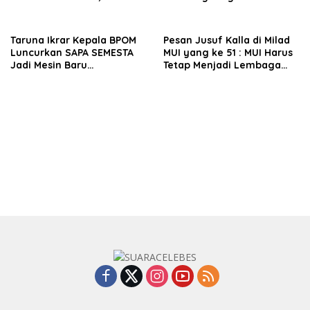
Kairo Dukung Kolaborasi
Fashion Muslim Bersama
Al-Azhar
Taruna Ikrar Kepala BPOM
Pesan Jusuf Kalla di Milad
Luncurkan SAPA SEMESTA
MUI yang ke 51 : MUI Harus
Jadi Mesin Baru
Tetap Menjadi Lembaga
Pendampingan UMKM
Pemberi Nasihat dan
Pangan Berbasis Digital
Fatwa, Bukan Ormas