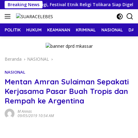
Langsung
Bumi Nawi Arigi, Festival Etnik Religi Tolikara Siap Digelar
Breaking News
ke
konten
POLITIK
HUKUM
KEAMANAN
KRIMINAL
NASIONAL
DAE
Beranda
NASIONAL
NASIONAL
Mentan Amran Sulaiman Sepakati
Kerjasama Pasar Buah Tropis dan
Rempah ke Argentina
M Annas
09/05/2019 10:54 AM