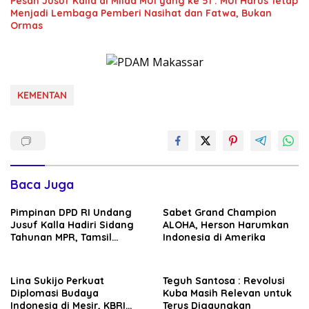
Pesan Jusuf Kalla di Milad MUI yang ke 51 : MUI Harus Tetap
Menjadi Lembaga Pemberi Nasihat dan Fatwa, Bukan
Ormas
KEMENTAN
Baca Juga
Pimpinan DPD RI Undang
Sabet Grand Champion
Jusuf Kalla Hadiri Sidang
ALOHA, Herson Harumkan
Tahunan MPR, Tamsil
Indonesia di Amerika
Linrung: Momentum
Membangun Solidaritas
Kepemimpinan Bangsa
Lina Sukijo Perkuat
Teguh Santosa : Revolusi
Diplomasi Budaya
Kuba Masih Relevan untuk
Indonesia di Mesir, KBRI
Terus Digaungkan