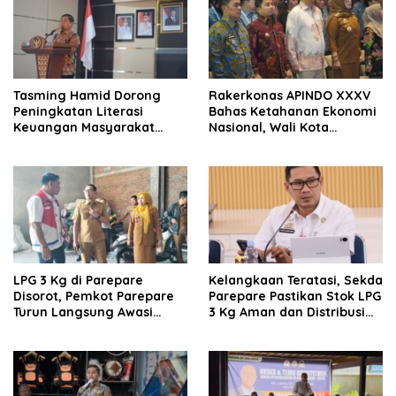
Tasming Hamid Dorong
Rakerkonas APINDO XXXV
Peningkatan Literasi
Bahas Ketahanan Ekonomi
Keuangan Masyarakat
Nasional, Wali Kota
Lewat Program GENCARKAN
Parepare Perkuat
Kolaborasi dengan Dunia
Usaha
LPG 3 Kg di Parepare
Kelangkaan Teratasi, Sekda
Disorot, Pemkot Parepare
Parepare Pastikan Stok LPG
Turun Langsung Awasi
3 Kg Aman dan Distribusi
Distribusi Hingga Pengecer
Tetap Diawasi Ketat