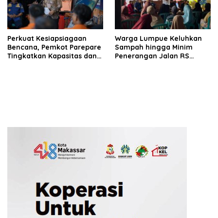
Perkuat Kesiapsiagaan
Warga Lumpue Keluhkan
Bencana, Pemkot Parepare
Sampah hingga Minim
Tingkatkan Kapasitas dan
Penerangan Jalan RS
Kemampuan Manajerial
Ainum Habibie, Muhammad
TRC BPBD
Sadar Siap Perjuangkan
Aspirasi