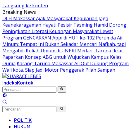
Langsung ke konten
Breaking News
DLH Makassar Ajak Masyarakat Kepulauan Jaga
Keanekaragaman Hayati Pesisir
Tasming Hamid Dorong
Peningkatan Literasi Keuangan Masyarakat Lewat
Program GENCARKAN
Appi di HUT ke-102 Perumda Air
Minum: Tempat Ini Bukan Sekadar Mencari Nafkah, tapi
Mengabdi
Kuliah Umum di UNPRI Medan, Taruna Ikrar
Paparkan Konsep ABG untuk Wujudkan Kampus Kelas
Dunia
Karang Taruna Makassar All Out Dukung Program
Wali kota, Siap Jadi Motor Penggerak Pilah Sampah
Indeks
Kontak
POLITIK
HUKUM