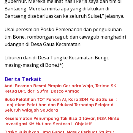
gubernur. Mereka melihat hasil kerja saya dan tim di
Bantaeng. Mereka minta apa yang dilakukan di
Bantaeng disebarluaskan ke seluruh Sulsel,” jelasnya.
Usai peresmian Posko Pemenanan dan pengukuhan
tim Bone, rombongan cagub dan cawagub menghadiri
udangan di Desa Gaua Kecamatan
Liburen dan di Desa Tungke Kecamatan Bengo
masing-masing di Bone.(*)
Berita Terkait
Andi Rosman Resmi Pimpin Gerindra Wajo, Terima SK
Ketua DPC dari Sufmi Dasco Ahmad
Buka Pelatihan TOT Paham AI, Karo SDM Polda Sulsel :
Lanjutkan Pelatihan dan Edukasi Terhadap Pelajar di
Seluruh Wilayah Saudara
Keselamatan Penumpang Tak Bisa Ditawar, INSA Minta
Investigasi KM Mutiara Sentosa II Objektif
Dasko Kukuhkan Lima Bupati Masuk Perkuat Stuktur