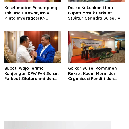
Keselamatan Penumpang
Dasko Kukuhkan Lima
Tak Bisa Ditawar, INSA
Bupati Masuk Perkuat
Minta Investigasi KM
Stuktur Gerindra Sulsel, AIA
Mutiara Sentosa II Objektif
Targetkan Konsolidasi
hingga Tingkat TPS
Bupati Wajo Terima
Golkar Sulsel Komitmen
Kunjungan DPW PAN Sulsel,
Rekrut Kader Murni dari
Perkuat Silaturahmi dan
Organisasi Pendiri dan
Sinergi Pembangunan
Didirikan
Daerah