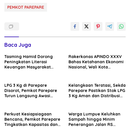
PEMKOT PAREPARE
Baca Juga
Tasming Hamid Dorong
Rakerkonas APINDO XXXV
Peningkatan Literasi
Bahas Ketahanan Ekonomi
Keuangan Masyarakat
Nasional, Wali Kota
Lewat Program GENCARKAN
Parepare Perkuat
Kolaborasi dengan Dunia
Usaha
LPG 3 Kg di Parepare
Kelangkaan Teratasi, Sekda
Disorot, Pemkot Parepare
Parepare Pastikan Stok LPG
Turun Langsung Awasi
3 Kg Aman dan Distribusi
Distribusi Hingga Pengecer
Tetap Diawasi Ketat
Perkuat Kesiapsiagaan
Warga Lumpue Keluhkan
Bencana, Pemkot Parepare
Sampah hingga Minim
Tingkatkan Kapasitas dan
Penerangan Jalan RS
Kemampuan Manajerial
Ainum Habibie, Muhammad