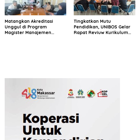
Matangkan Akreditasi
Tingkatkan Mutu
Unggul di Program
Pendidikan, UNIBOS Gelar
Magister Manajemen
Rapat Reviuw Kurikulum
UNIBOS, Mentor LAMEMBA
OBE untuk Fakultas
Gelar Rapat
Ekonomi dan Bisnis
Penyempurnaan Instrumen