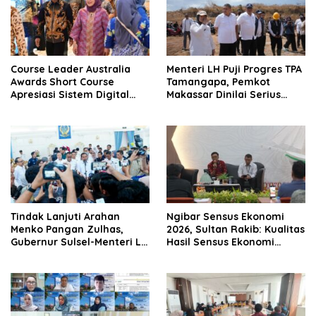
Course Leader Australia
Menteri LH Puji Progres TPA
Awards Short Course
Tamangapa, Pemkot
Apresiasi Sistem Digital
Makassar Dinilai Serius
Pemkot Makassar, Sebut
Benahi Sampah
Lontara+ Contoh Unggulan
Pelayanan Publik Berbasis
Data
Tindak Lanjuti Arahan
Ngibar Sensus Ekonomi
Menko Pangan Zulhas,
2026, Sultan Rakib: Kualitas
Gubernur Sulsel-Menteri LH
Hasil Sensus Ekonomi
Bahas Percepatan PSEL
Bergantung Keakuratan
Mamminasata
Data yang Disampaikan