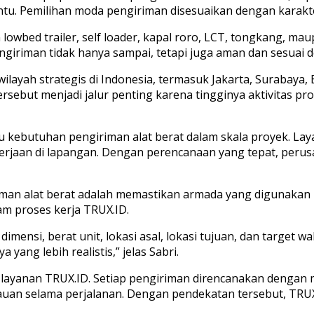
tu. Pemilihan moda pengiriman disesuaikan dengan karakteris
 lowbed trailer, self loader, kapal roro, LCT, tongkang, 
ngiriman tidak hanya sampai, tetapi juga aman dan sesuai 
ilayah strategis di Indonesia, termasuk Jakarta, Surabaya,
rsebut menjadi jalur penting karena tingginya aktivitas p
u kebutuhan pengiriman alat berat dalam skala proyek. La
rjaan di lapangan. Dengan perencanaan yang tepat, perusah
man alat berat adalah memastikan armada yang digunakan be
am proses kerja TRUX.ID.
 dimensi, berat unit, lokasi asal, lokasi tujuan, dan target
yang lebih realistis,” jelas Sabri.
 layanan TRUX.ID. Setiap pengiriman direncanakan dengan
uan selama perjalanan. Dengan pendekatan tersebut, TRU