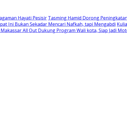
gaman Hayati Pesisir
Tasming Hamid Dorong Peningkatan
pat Ini Bukan Sekadar Mencari Nafkah, tapi Mengabdi
Kuli
Makassar All Out Dukung Program Wali kota, Siap Jadi Mo