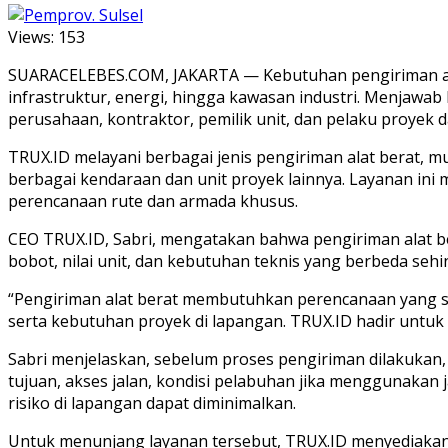
Views:
153
SUARACELEBES.COM, JAKARTA — Kebutuhan pengiriman alat
infrastruktur, energi, hingga kawasan industri. Menjawa
perusahaan, kontraktor, pemilik unit, dan pelaku proyek d
TRUX.ID melayani berbagai jenis pengiriman alat berat, mula
berbagai kendaraan dan unit proyek lainnya. Layanan in
perencanaan rute dan armada khusus.
CEO TRUX.ID, Sabri, mengatakan bahwa pengiriman alat ber
bobot, nilai unit, dan kebutuhan teknis yang berbeda se
“Pengiriman alat berat membutuhkan perencanaan yang ser
serta kebutuhan proyek di lapangan. TRUX.ID hadir untuk 
Sabri menjelaskan, sebelum proses pengiriman dilakukan, ti
tujuan, akses jalan, kondisi pelabuhan jika menggunakan ja
risiko di lapangan dapat diminimalkan.
Untuk menunjang layanan tersebut, TRUX.ID menyediakan be