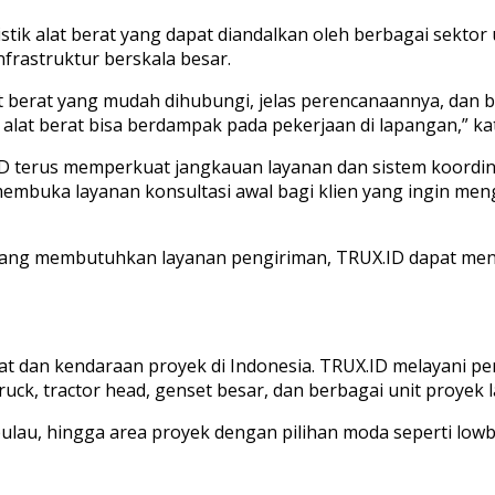
tik alat berat yang dapat diandalkan oleh berbagai sektor 
frastruktur berskala besar.
lat berat yang mudah dihubungi, jelas perencanaannya, dan
alat berat bisa berdampak pada pekerjaan di lapangan,” kat
ID terus memperkuat jangkauan layanan dan sistem koordin
 membuka layanan konsultasi awal bagi klien yang ingin men
yang membutuhkan layanan pengiriman, TRUX.ID dapat menja
t dan kendaraan proyek di Indonesia. TRUX.ID melayani peng
 truck, tractor head, genset besar, dan berbagai unit proyek 
u, hingga area proyek dengan pilihan moda seperti lowbed t