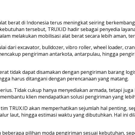
 berat di Indonesia terus meningkat seiring berkembang
b kebutuhan tersebut, TRUX.ID hadir sebagai penyedia laya
alam melakukan mobilisasi alat berat secara lebih aman, te
i dari excavator, bulldozer, vibro roller, wheel loader, cran
i mencakup pengiriman antarkota, antarpulau, hingga pen
at tidak dapat disamakan dengan pengiriman barang logisti
hingga harus ditangani dengan perencanaan yang matang.
ius. Tidak cukup hanya menyediakan armada, tetapi juga ha
membantu klien mendapatkan solusi pengiriman yang lebih t
m TRUX.ID akan memperhatikan sejumlah hal penting, seperti 
lur laut, hingga estimasi waktu yang dibutuhkan. Hal ini di
berapa pilihan moda pengiriman sesuai kebutuhan, seperti 