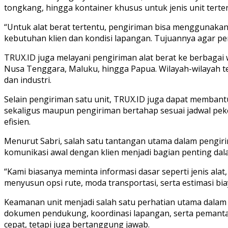
tongkang, hingga kontainer khusus untuk jenis unit terten
“Untuk alat berat tertentu, pengiriman bisa menggunakan
kebutuhan klien dan kondisi lapangan. Tujuannya agar pe
TRUX.ID juga melayani pengiriman alat berat ke berbagai w
Nusa Tenggara, Maluku, hingga Papua. Wilayah-wilayah te
dan industri.
Selain pengiriman satu unit, TRUX.ID juga dapat membant
sekaligus maupun pengiriman bertahap sesuai jadwal peke
efisien.
Menurut Sabri, salah satu tantangan utama dalam pengiri
komunikasi awal dengan klien menjadi bagian penting dal
“Kami biasanya meminta informasi dasar seperti jenis alat,
menyusun opsi rute, moda transportasi, serta estimasi biaya 
Keamanan unit menjadi salah satu perhatian utama dalam
dokumen pendukung, koordinasi lapangan, serta pemanta
cepat, tetapi juga bertanggung jawab.