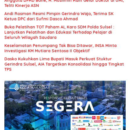
Anggota DPRD Bone, H. Muslimin Raih Gelar Doktor di UMI,
Teliti Kinerja ASN
Andi Rosman Resmi Pimpin Gerindra Wajo, Terima SK
Ketua DPC dari Sufmi Dasco Ahmad
Buka Pelatihan TOT Paham AI, Karo SDM Polda Sulsel :
Lanjutkan Pelatihan dan Edukasi Terhadap Pelajar di
Seluruh Wilayah Saudara
Keselamatan Penumpang Tak Bisa Ditawar, INSA Minta
Investigasi KM Mutiara Sentosa II Objektif
Dasko Kukuhkan Lima Bupati Masuk Perkuat Stuktur
Gerindra Sulsel, AIA Targetkan Konsolidasi hingga Tingkat
TPS