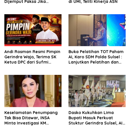
Dijemput Paksa Jika
di UMI, Teliti Kinerja ASN
Abaikan Surat Panggilan
Kedua Penyidik
Andi Rosman Resmi Pimpin
Buka Pelatihan TOT Paham
Gerindra Wajo, Terima SK
AI, Karo SDM Polda Sulsel :
Ketua DPC dari Sufmi
Lanjutkan Pelatihan dan
Dasco Ahmad
Edukasi Terhadap Pelajar di
Seluruh Wilayah Saudara
Keselamatan Penumpang
Dasko Kukuhkan Lima
Tak Bisa Ditawar, INSA
Bupati Masuk Perkuat
Minta Investigasi KM
Stuktur Gerindra Sulsel, AIA
Mutiara Sentosa II Objektif
Targetkan Konsolidasi