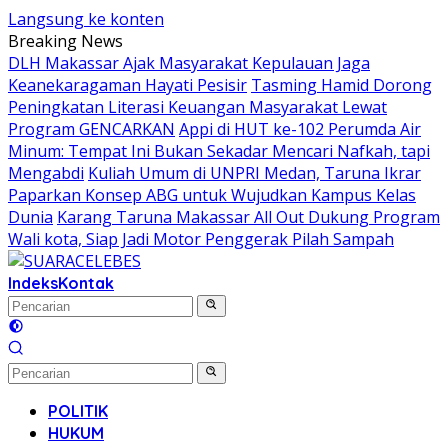
Langsung ke konten
Breaking News
DLH Makassar Ajak Masyarakat Kepulauan Jaga
Keanekaragaman Hayati Pesisir
Tasming Hamid Dorong
Peningkatan Literasi Keuangan Masyarakat Lewat
Program GENCARKAN
Appi di HUT ke-102 Perumda Air
Minum: Tempat Ini Bukan Sekadar Mencari Nafkah, tapi
Mengabdi
Kuliah Umum di UNPRI Medan, Taruna Ikrar
Paparkan Konsep ABG untuk Wujudkan Kampus Kelas
Dunia
Karang Taruna Makassar All Out Dukung Program
Wali kota, Siap Jadi Motor Penggerak Pilah Sampah
Indeks
Kontak
POLITIK
HUKUM