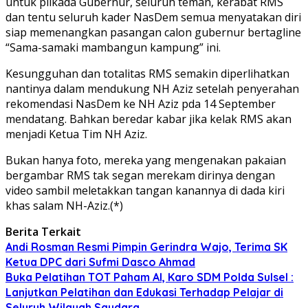
untuk pilkada Gubernur, seluruh teman, kerabat RMS
dan tentu seluruh kader NasDem semua menyatakan diri
siap memenangkan pasangan calon gubernur bertagline
“Sama-samaki mambangun kampung” ini.
Kesungguhan dan totalitas RMS semakin diperlihatkan
nantinya dalam mendukung NH Aziz setelah penyerahan
rekomendasi NasDem ke NH Aziz pda 14 September
mendatang. Bahkan beredar kabar jika kelak RMS akan
menjadi Ketua Tim NH Aziz.
Bukan hanya foto, mereka yang mengenakan pakaian
bergambar RMS tak segan merekam dirinya dengan
video sambil meletakkan tangan kanannya di dada kiri
khas salam NH-Aziz.(*)
Berita Terkait
Andi Rosman Resmi Pimpin Gerindra Wajo, Terima SK
Ketua DPC dari Sufmi Dasco Ahmad
Buka Pelatihan TOT Paham AI, Karo SDM Polda Sulsel :
Lanjutkan Pelatihan dan Edukasi Terhadap Pelajar di
Seluruh Wilayah Saudara