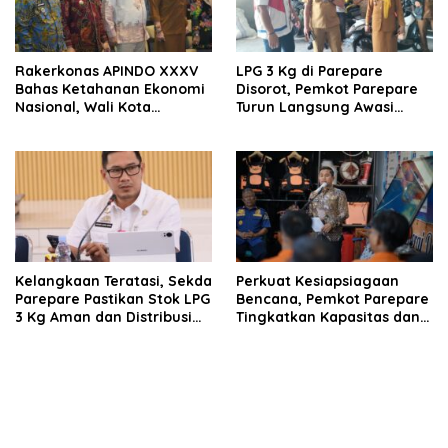
Rakerkonas APINDO XXXV
LPG 3 Kg di Parepare
Bahas Ketahanan Ekonomi
Disorot, Pemkot Parepare
Nasional, Wali Kota
Turun Langsung Awasi
Parepare Perkuat
Distribusi Hingga Pengecer
Kolaborasi dengan Dunia
Usaha
Kelangkaan Teratasi, Sekda
Perkuat Kesiapsiagaan
Parepare Pastikan Stok LPG
Bencana, Pemkot Parepare
3 Kg Aman dan Distribusi
Tingkatkan Kapasitas dan
Tetap Diawasi Ketat
Kemampuan Manajerial
TRC BPBD