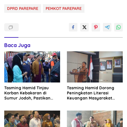
DPRD PAREPARE
PEMKOT PAREPARE
Baca Juga
Tasming Hamid Tinjau
Tasming Hamid Dorong
Korban Kebakaran di
Peningkatan Literasi
Sumur Jodoh, Pastikan
Keuangan Masyarakat
Bantuan Segera Disalurkan
Lewat Program GENCARKAN