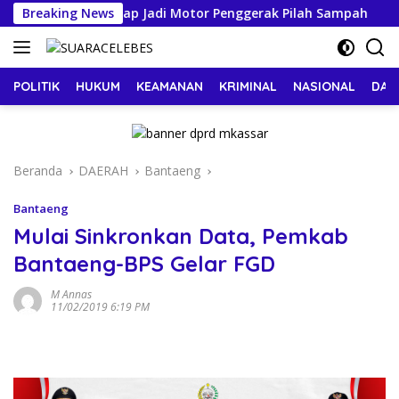
Langsung
am Wali kota, Siap Jadi Motor Penggerak Pilah Sampah
Breaking News
ke
konten
POLITIK
HUKUM
KEAMANAN
KRIMINAL
NASIONAL
DAE
Beranda
DAERAH
Bantaeng
Bantaeng
Mulai Sinkronkan Data, Pemkab
Bantaeng-BPS Gelar FGD
M Annas
11/02/2019 6:19 PM