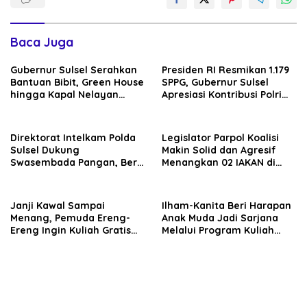
Baca Juga
Gubernur Sulsel Serahkan
Presiden RI Resmikan 1.179
Bantuan Bibit, Green House
SPPG, Gubernur Sulsel
hingga Kapal Nelayan
Apresiasi Kontribusi Polri
untuk Warga Bantaeng
Bantu Ketahanan Pangan
Rakyat
Direktorat Intelkam Polda
Legislator Parpol Koalisi
Sulsel Dukung
Makin Solid dan Agresif
Swasembada Pangan, Beri
Menangkan 02 IAKAN di
Solusi Masalah Petani
Pilkada Bantaeng
Bantaeng
Janji Kawal Sampai
Ilham-Kanita Beri Harapan
Menang, Pemuda Ereng-
Anak Muda Jadi Sarjana
Ereng Ingin Kuliah Gratis
Melalui Program Kuliah
Sentuh Pesantren
Gratis