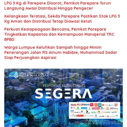
LPG 3 Kg di Parepare Disorot, Pemkot Parepare Turun
Langsung Awasi Distribusi Hingga Pengecer
Kelangkaan Teratasi, Sekda Parepare Pastikan Stok LPG 3
Kg Aman dan Distribusi Tetap Diawasi Ketat
Perkuat Kesiapsiagaan Bencana, Pemkot Parepare
Tingkatkan Kapasitas dan Kemampuan Manajerial TRC
BPBD
Warga Lumpue Keluhkan Sampah hingga Minim
Penerangan Jalan RS Ainum Habibie, Muhammad Sadar
Siap Perjuangkan Aspirasi