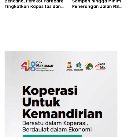
Bencana, Pemkot Parepare
Sampah hingga Minim
Tingkatkan Kapasitas dan
Penerangan Jalan RS
Kemampuan Manajerial
Ainum Habibie, Muhammad
TRC BPBD
Sadar Siap Perjuangkan
Aspirasi