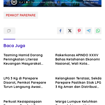
PEMKOT PAREPARE
Baca Juga
Tasming Hamid Dorong
Rakerkonas APINDO XXXV
Peningkatan Literasi
Bahas Ketahanan Ekonomi
Keuangan Masyarakat
Nasional, Wali Kota
Lewat Program GENCARKAN
Parepare Perkuat
Kolaborasi dengan Dunia
Usaha
LPG 3 Kg di Parepare
Kelangkaan Teratasi, Sekda
Disorot, Pemkot Parepare
Parepare Pastikan Stok LPG
Turun Langsung Awasi
3 Kg Aman dan Distribusi
Distribusi Hingga Pengecer
Tetap Diawasi Ketat
Perkuat Kesiapsiagaan
Warga Lumpue Keluhkan