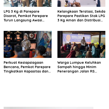
LPG 3 Kg di Parepare
Kelangkaan Teratasi, Sekda
Disorot, Pemkot Parepare
Parepare Pastikan Stok LPG
Turun Langsung Awasi
3 Kg Aman dan Distribusi
Distribusi Hingga Pengecer
Tetap Diawasi Ketat
Perkuat Kesiapsiagaan
Warga Lumpue Keluhkan
Bencana, Pemkot Parepare
Sampah hingga Minim
Tingkatkan Kapasitas dan
Penerangan Jalan RS
Kemampuan Manajerial
Ainum Habibie, Muhammad
TRC BPBD
Sadar Siap Perjuangkan
Aspirasi