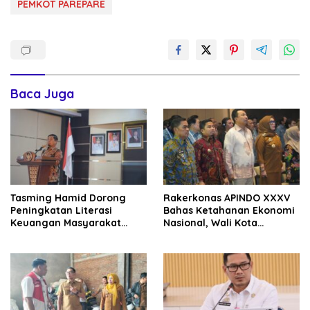
PEMKOT PAREPARE
Baca Juga
Tasming Hamid Dorong
Rakerkonas APINDO XXXV
Peningkatan Literasi
Bahas Ketahanan Ekonomi
Keuangan Masyarakat
Nasional, Wali Kota
Lewat Program GENCARKAN
Parepare Perkuat
Kolaborasi dengan Dunia
Usaha