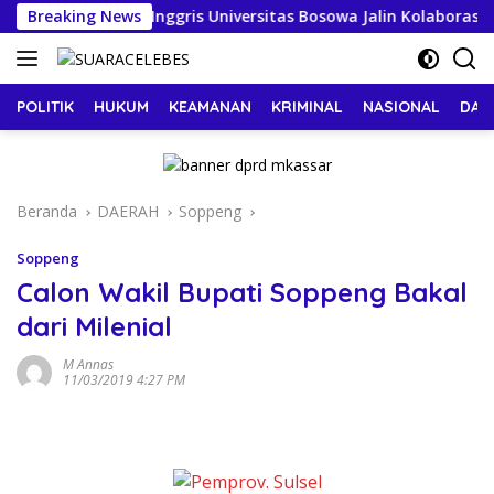
Langsung
idikan Bahasa Inggris Universitas Bosowa Jalin Kolaborasi mel
Breaking News
ke
konten
POLITIK
HUKUM
KEAMANAN
KRIMINAL
NASIONAL
DAE
Beranda
DAERAH
Soppeng
Soppeng
Calon Wakil Bupati Soppeng Bakal
dari Milenial
M Annas
11/03/2019 4:27 PM