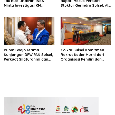
Tak Bisa Ditawar, INSA
Bupati Masuk Perkuat
Minta Investigasi KM
Stuktur Gerindra Sulsel, AIA
Mutiara Sentosa II Objektif
Targetkan Konsolidasi
hingga Tingkat TPS
Bupati Wajo Terima
Golkar Sulsel Komitmen
Kunjungan DPW PAN Sulsel,
Rekrut Kader Murni dari
Perkuat Silaturahmi dan
Organisasi Pendiri dan
Sinergi Pembangunan
Didirikan
Daerah