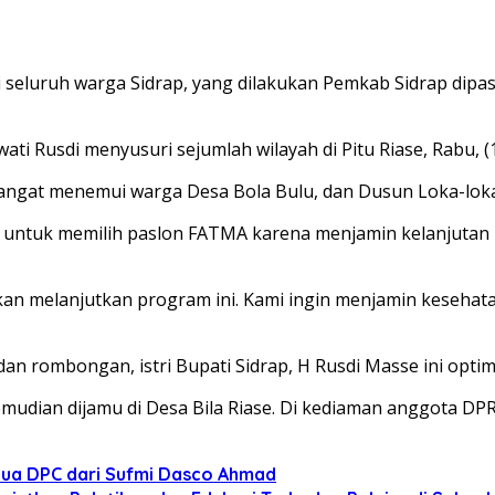
luruh warga Sidrap, yang dilakukan Pemkab Sidrap dipastik
ati Rusdi menyusuri sejumlah wilayah di Pitu Riase, Rabu, (1
angat menemui warga Desa Bola Bulu, dan Dusun Loka-loka
untuk memilih paslon FATMA karena menjamin kelanjutan p
akan melanjutkan program ini. Kami ingin menjamin keseh
 rombongan, istri Bupati Sidrap, H Rusdi Masse ini optim
udian dijamu di Desa Bila Riase. Di kediaman anggota DPRD
tua DPC dari Sufmi Dasco Ahmad