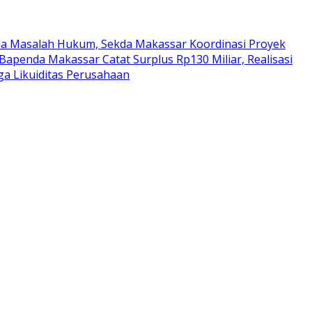
da Masalah Hukum, Sekda Makassar Koordinasi Proyek
Bapenda Makassar Catat Surplus Rp130 Miliar, Realisasi
a Likuiditas Perusahaan