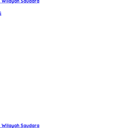
uh Wilayah Saudara
S
uh Wilayah Saudara