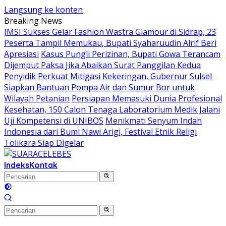
Langsung ke konten
Breaking News
JMSI Sukses Gelar Fashion Wastra Glamour di Sidrap, 23
Peserta Tampil Memukau, Bupati Syaharuudin Alrif Beri
Apresiasi
Kasus Pungli Perizinan, Bupati Gowa Terancam
Dijemput Paksa Jika Abaikan Surat Panggilan Kedua
Penyidik
Perkuat Mitigasi Kekeringan, Gubernur Sulsel
Siapkan Bantuan Pompa Air dan Sumur Bor untuk
Wilayah Petanian
Persiapan Memasuki Dunia Profesional
Kesehatan, 150 Calon Tenaga Laboratorium Medik Jalani
Uji Kompetensi di UNIBOS
Menikmati Senyum Indah
Indonesia dari Bumi Nawi Arigi, Festival Etnik Religi
Tolikara Siap Digelar
Indeks
Kontak