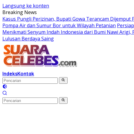
Langsung ke konten
Breaking News
Kasus Pungli Perizinan, Bupati Gowa Terancam Dijemput P
Pompa Air dan Sumur Bor untuk Wilayah Petanian
Persiap
Menikmati Senyum Indah Indonesia dari Bumi Nawi Arigi, Fes
Lulusan Berdaya Saing
Indeks
Kontak