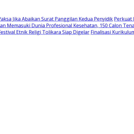
aksa Jika Abaikan Surat Panggilan Kedua Penyidik
Perkuat 
an Memasuki Dunia Profesional Kesehatan, 150 Calon Tena
tival Etnik Religi Tolikara Siap Digelar
Finalisasi Kurikul