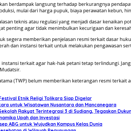
akan berdampak langsung terhadap berkurangnya pendapatan
roduksi, mulai dari harga pupuk, biaya perawatan kebun, hi
 alasan teknis atau regulasi yang menjadi dasar kenaikan 
at penting agar tidak menimbulkan kecurigaan dan keresaha
 segera memberikan penjelasan resmi terkait dasar huku
erah dan instansi terkait untuk melakukan pengawasan serta
instansi terkait agar hak-hak petani tetap terlindungi. J
 Mudatsir.
Pratama (TWP) belum memberikan keterangan resmi terkait 
stival Etnik Religi Tolikara Siap Digelar
olikara untuk Wisatawan Nusantara dan Mancanegara
u Sekolah Rakyat Terintegrasi 3 di Sudiang, Tegaskan D
inamika Upah dan Investasi
nsep ABG untuk Wujudkan Kampus Kelas Dunia
esehatan di Wilayah Pegunungan