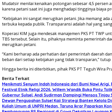
Mudatsir menilai kenaikan potongan sebesar 4,5 persen 
karena petani saat ini juga menghadapi tingginya biaya p
“Kebijakan ini sangat merugikan petani. Jika memang ada
terbuka kepada publik. Transparansi adalah hal yang sang
Koperasi KIM juga mendesak manajemen PKS PT TWP untuk
TBS tersebut. Selain itu, pihaknya meminta pemerintah da
merugikan petani.
“Kami berharap ada perhatian dari pemerintah daerah dan 
beban dari setiap kebijakan yang tidak transparan,” tutup
Hingga berita ini diterbitkan, pihak PKS PT Teguh Wira 
Berita Terkait
Menikmati Senyum Indah Indonesia dari Bumi Nawi Arigi, Fe
Festival Etnik Religi 2026, Willem Wandik Buka Pintu T
Gubernur Sulsel, Andi Sudirman Dampingi Mensos Tinja
Dewan Pengupahan Sulsel Kaji Strategi Banten Kelola D
Kuliah Umum di UNPRI Medan, Taruna Ikrar Paparkan Ko
Pembangunan RS Regional di Gowa Dekatkan Layanan K