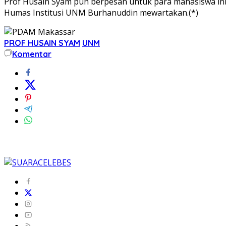
Prof Husain Syam pun berpesan untuk para mahasiswa inb
Humas Institusi UNM Burhanuddin mewartakan.(*)
PROF HUSAIN SYAM
UNM
Komentar