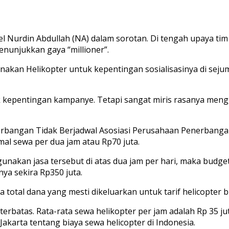
Nurdin Abdullah (NA) dalam sorotan. Di tengah upaya ti
nunjukkan gaya “millioner”.
kan Helikopter untuk kepentingan sosialisasinya di sejuml
kepentingan kampanye. Tetapi sangat miris rasanya mengg
erbangan Tidak Berjadwal Asosiasi Perusahaan Penerbangan 
mal sewa per dua jam atau Rp70 juta.
gunakan jasa tersebut di atas dua jam per hari, maka budge
nya sekira Rp350 juta.
a total dana yang mesti dikeluarkan untuk tarif helicopter 
erbatas. Rata-rata sewa helikopter per jam adalah Rp 35 ju
 Jakarta tentang biaya sewa helicopter di Indonesia.