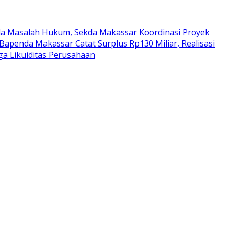
da Masalah Hukum, Sekda Makassar Koordinasi Proyek
Bapenda Makassar Catat Surplus Rp130 Miliar, Realisasi
a Likuiditas Perusahaan