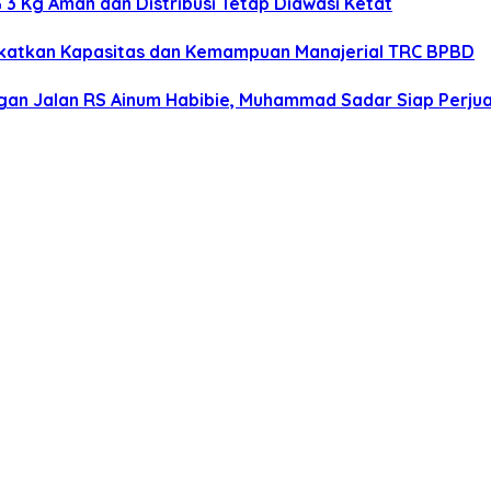
3 Kg Aman dan Distribusi Tetap Diawasi Ketat
gkatkan Kapasitas dan Kemampuan Manajerial TRC BPBD
n Jalan RS Ainum Habibie, Muhammad Sadar Siap Perjua