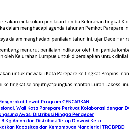
 akan melakukan penilaian Lomba Kelurahan tingkat Kota 
eka dalam menghadapi agenda tahunan Pemkot Parepare ini
a dalam menghadapi penilaian tahun ini, ujar Dede Harirus
kembang menurut penilaian indikator oleh tim panitia lom
pkan oleh Kelurahan Lumpue untuk dipersiapkan untuk dinilai
an untuk mewakili Kota Parepare ke tingkat Propinsi nant
i ke tingkat selanjutnya”pungkas mantan Lurah Lakessi ini.
n Masyarakat Lewat Program GENCARKAN
onal, Wali Kota Parepare Perkuat Kolaborasi dengan D
angsung Awasi Distribusi Hingga Pengecer
3 Kg Aman dan Distribusi Tetap Diawasi Ketat
gkatkan Kapasitas dan Kemampuan Manajerial TRC BPBD