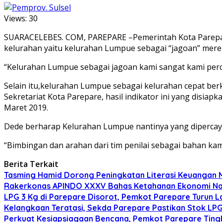
Views:
30
SUARACELEBES. COM, PAREPARE –Pemerintah Kota Parepare
kelurahan yaitu kelurahan Lumpue sebagai “jagoan” mer
“Kelurahan Lumpue sebagai jagoan kami sangat kami percay
Selain itu,kelurahan Lumpue sebagai kelurahan cepat ber
Sekretariat Kota Parepare, hasil indikator ini yang disia
Maret 2019.
Dede berharap Kelurahan Lumpue nantinya yang dipercayak
“Bimbingan dan arahan dari tim penilai sebagai bahan kam
Berita Terkait
Tasming Hamid Dorong Peningkatan Literasi Keuanga
Rakerkonas APINDO XXXV Bahas Ketahanan Ekonomi Nasi
LPG 3 Kg di Parepare Disorot, Pemkot Parepare Turun L
Kelangkaan Teratasi, Sekda Parepare Pastikan Stok LPG 
Perkuat Kesiapsiagaan Bencana, Pemkot Parepare Tin